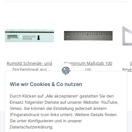
Rumold Schneide- und
Aluminium Maßstab 100
S
Zeichenlineal aus
cm
Reve
Aluminium (659)
42,15 € -
75,03 €
*
51,31 €
*
Wie wir Cookies & Co nutzen
Durch Klicken auf „Alle akzeptieren“ gestatten Sie den
Einsatz folgender Dienste auf unserer Website: YouTube,
Vimeo. Sie können die Einstellung jederzeit ändern
(Fingerabdruck-Icon links unten). Weitere Details finden
Sie unter
Konfigurieren
und in unserer
Datenschutzerklärung
.