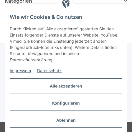
Kategorien
Hersteller
Wie wir Cookies & Co nutzen
Durch Klicken auf „Alle akzeptieren“ gestatten Sie den
Einsatz folgender Dienste auf unserer Website: YouTube,
Vimeo. Sie können die Einstellung jederzeit ändern
(Fingerabdruck-Icon links unten). Weitere Details finden
Sie unter
Konfigurieren
und in unserer
Datenschutzerklärung
.
Über uns
Impressum
|
Datenschutz
Informationen
Alle akzeptieren
Konfigurieren
Vertrag widerrufen
* Alle Preise inkl. gesetzlicher USt., zzgl.
Versand
Ablehnen
© Schlemming GmbH