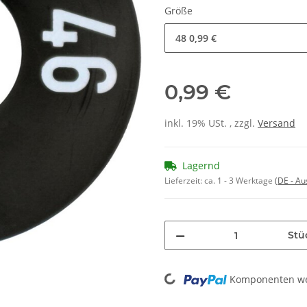
Größe
48
0,99 €
0,99 €
inkl. 19% USt. , zzgl.
Versand
Lagernd
Lieferzeit:
ca. 1 - 3 Werktage
(DE - A
Stü
Loading...
Komponenten wer