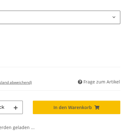
Frage zum Artikel
usland abweichend)
ck
In den Warenkorb
den geladen ...