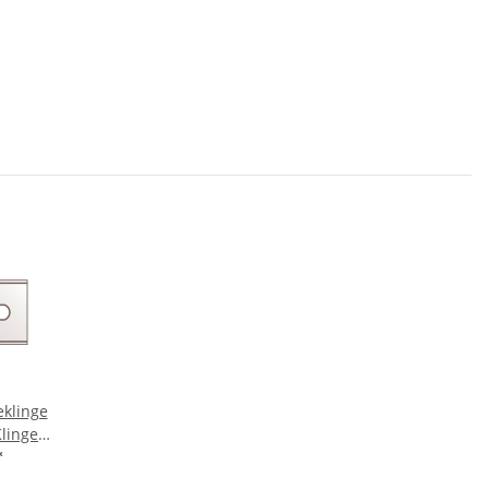
eklinge
Klingen
pier))
*