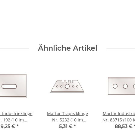
Ähnliche Artikel
 Industrieklinge
Martor Trapezklinge
Martor Industri
. 192 (10 im
Nr. 5232 (10 im
Nr. 83715 (100 
erheitsspender)
Spender)
(einzeln im Pa
9,25 €
*
5,31 €
*
88,53 €