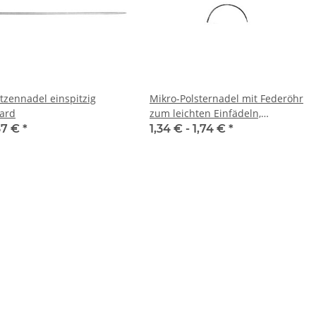
tzennadel einspitzig
Mikro-Polsternadel mit Federöhr
ard
zum leichten Einfädeln,
Edelstahl
67 €
*
1,34 € -
1,74 €
*