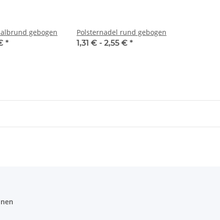
halbrund gebogen
Polsternadel rund gebogen
 €
*
1,31 € -
2,55 €
*
onen