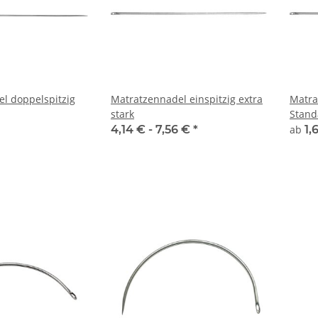
l doppelspitzig
Matratzennadel einspitzig extra
Matra
stark
Stand
4,14 € -
7,56 €
*
ab
1,