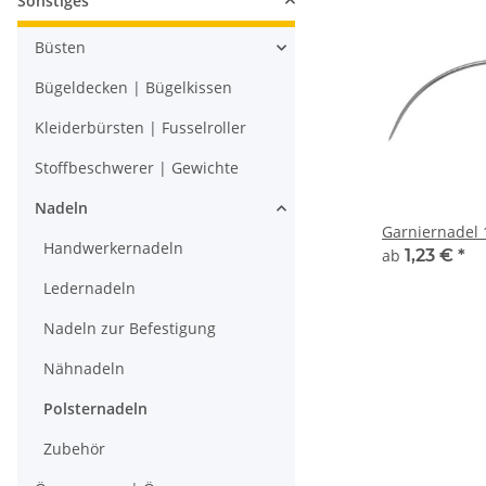
Sonstiges
Büsten
Bügeldecken | Bügelkissen
Kleiderbürsten | Fusselroller
Stoffbeschwerer | Gewichte
Nadeln
Garniernadel 
Handwerkernadeln
ab
1,23 €
*
Ledernadeln
Nadeln zur Befestigung
Nähnadeln
Polsternadeln
Zubehör