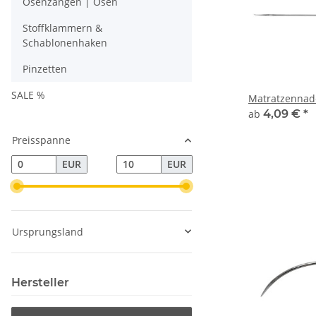
Ösenzangen | Ösen
Stoffklammern &
Schablonenhaken
Pinzetten
SALE %
Matratzennade
ab
4,09 €
*
Preisspanne
EUR
EUR
Ursprungsland
Hersteller