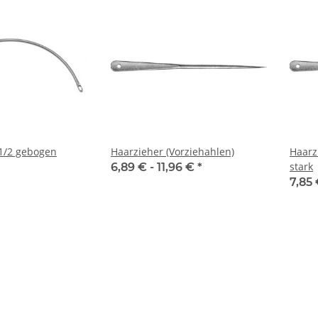
1/2 gebogen
Haarzieher (Vorziehahlen)
Haarz
stark
6,89 € -
11,96 €
*
7,85 