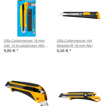
Olfa Cuttermesser 18 mm
Olfa Cuttermesser mit
inkl. 10 Ersatzklingen (BN-
Metallgriff 18 mm (ML)
AL-BB/10BB)
9,85 €
*
6,56 €
*