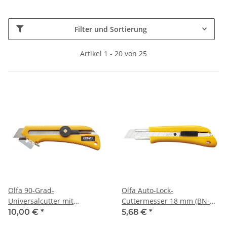
Filter und Sortierung
Artikel 1 - 20 von 25
Olfa 90-Grad-
Olfa Auto-Lock-
Universalcutter mit
Cuttermesser 18 mm (BN-
Ratschenverriegelung (CL)
AL)
10,00 €
*
5,68 €
*