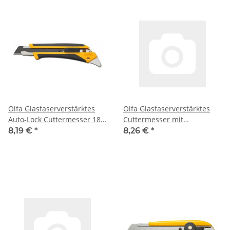
Olfa Glasfaserverstärktes
Olfa Glasfaserverstärktes
Auto-Lock Cuttermesser 18
Cuttermesser mit
mm (L5-AL)
Ratschenverriegelung 18
8,19 €
*
8,26 €
*
mm (L-5)