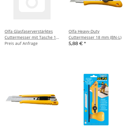
Olfa Glasfaserverstärktes
Olfa Heavy-Duty
Cuttermesser mit Tasche 18
Cuttermesser 18 mm (BN-L)
mm (L-5/BB-C)
Preis auf Anfrage
5,88 €
*