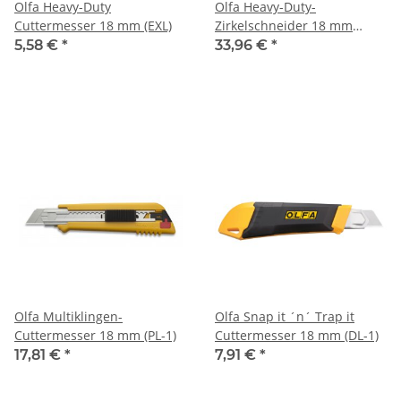
Olfa Heavy-Duty
Olfa Heavy-Duty-
Cuttermesser 18 mm (EXL)
Zirkelschneider 18 mm
(CMP-2)
5,58 €
*
33,96 €
*
Olfa Multiklingen-
Olfa Snap it ´n´ Trap it
Cuttermesser 18 mm (PL-1)
Cuttermesser 18 mm (DL-1)
17,81 €
*
7,91 €
*