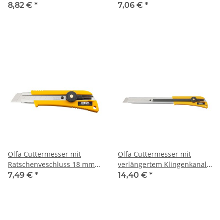
(OL)
(L-1)
8,82 €
*
7,06 €
*
Olfa Cuttermesser mit
Olfa Cuttermesser mit
Ratschenveschluss 18 mm
verlängertem Klingenkanal
(L-2)
18 mm (XL-2)
7,49 €
*
14,40 €
*