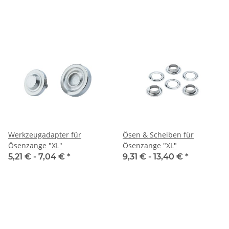
Werkzeugadapter für
Ösen & Scheiben für
Ösenzange "XL"
Ösenzange "XL"
5,21 € -
7,04 €
*
9,31 € -
13,40 €
*