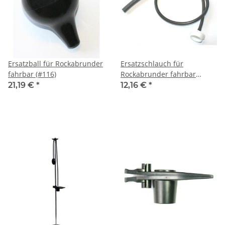
Ersatzball für Rockabrunder
Ersatzschlauch für
fahrbar (#116)
Rockabrunder fahrbar
(#116)
21,19 €
*
12,16 €
*