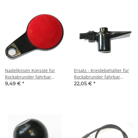
Nadelkissen Konsole für
Ersatz - Kreidebehälter für
Rockabrunder fahrbar
Rockabrunder fahrbar
(#116)
(#116)
9,49 €
*
22,05 €
*