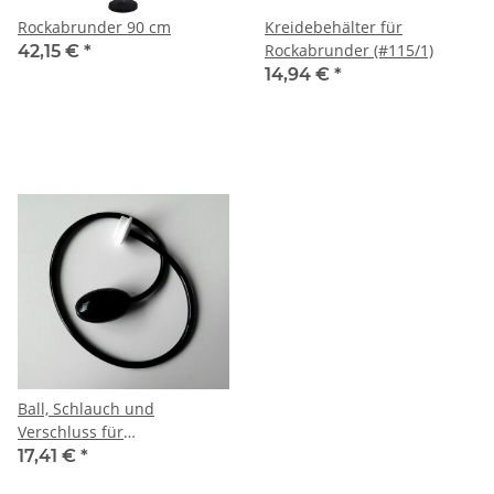
Rockabrunder 90 cm
Kreidebehälter für
Rockabrunder (#115/1)
42,15 €
*
14,94 €
*
Ball, Schlauch und
Verschluss für
Rockabrunder (#115/1)
17,41 €
*