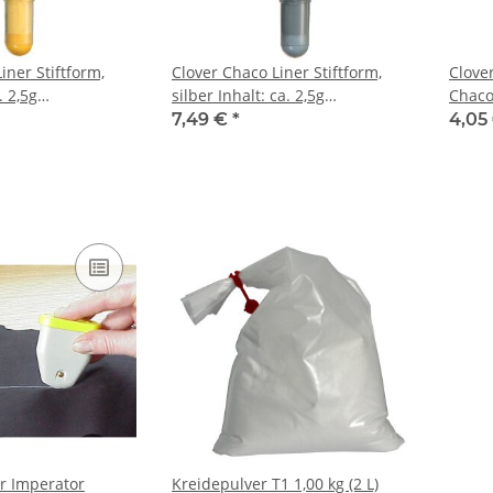
iner Stiftform,
Clover Chaco Liner Stiftform,
Clove
silber Inhalt: ca. 2,5g
Chaco 
Kreidepulver
2,5g 
7,49 €
*
4,05
r Imperator
Kreidepulver T1 1,00 kg (2 L)