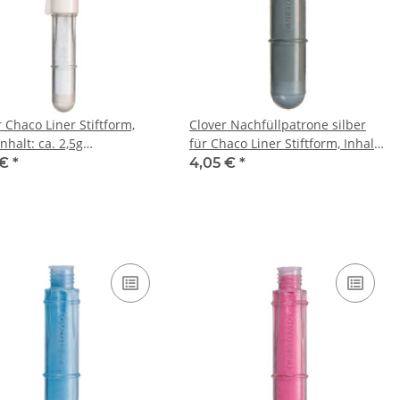
 Chaco Liner Stiftform,
Clover Nachfüllpatrone silber
für Chaco Liner Stiftform, Inhalt:
epulver
ca. 2,5g Kreidepulver
 €
*
4,05 €
*