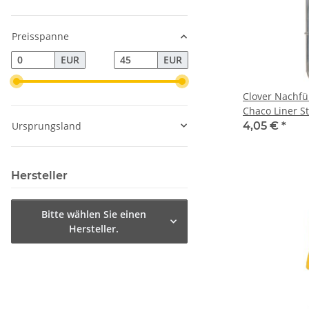
Preisspanne
EUR
EUR
Clover Nachfü
Chaco Liner Sti
2,5g Kreidepu
Ursprungsland
4,05 €
*
Hersteller
Bitte wählen Sie einen
Hersteller.