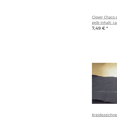
Clover Chaco L
gelb Inhalt: ca. 2,5g
Kreidepulver
7,49 €
*
Kreidezeichne