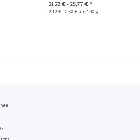
21,22 € -
25,77 €
*
2,12 € - 2,58 € pro 100 g
onen
tz
recht