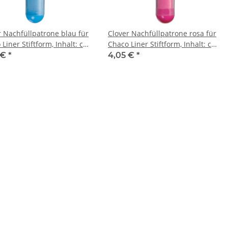
r Nachfüllpatrone blau für
Clover Nachfüllpatrone rosa für
Liner Stiftform, Inhalt: ca.
Chaco Liner Stiftform, Inhalt: ca.
Kreidepulver
2,5g Kreidepulver
 €
*
4,05 €
*