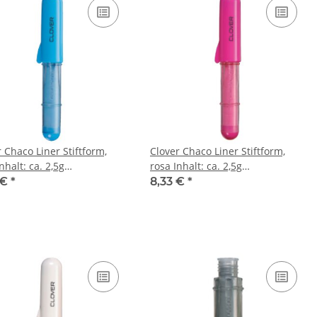
 Chaco Liner Stiftform,
Clover Chaco Liner Stiftform,
rosa Inhalt: ca. 2,5g
epulver
Kreidepulver
 €
*
8,33 €
*