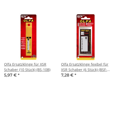
Olfa Ersatzklinge für XSR
Olfa Ersatzklinge fexibel für
Schaber (10 Stück) (BS-10B)
XSR Schaber (6 Stück) (BSF-
6B)
5,97 €
*
7,28 €
*