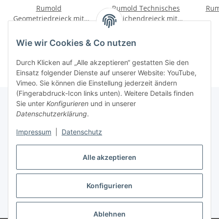
Rumold
Rumold Technisches
Rum
Geometriedreieck mit
Zeichendreieck mit
Schneidkante (1080) 250
Schneidkante (1084) 325
16,24 €
*
20,66 €
*
mm
mm
Wie wir Cookies & Co nutzen
Durch Klicken auf „Alle akzeptieren“ gestatten Sie den
Einsatz folgender Dienste auf unserer Website: YouTube,
Vimeo. Sie können die Einstellung jederzeit ändern
(Fingerabdruck-Icon links unten). Weitere Details finden
Sie unter
Konfigurieren
und in unserer
Datenschutzerklärung
.
Über uns
Impressum
|
Datenschutz
Informationen
Alle akzeptieren
Konfigurieren
Vertrag widerrufen
* Alle Preise inkl. gesetzlicher USt., zzgl.
Versand
Ablehnen