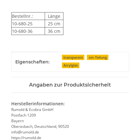
Bestellnr.:
Länge
10-680-25
25 cm
10-680-36
36 cm
Produkteigenschaft
Wert
transparent
cm-Teilung
Eigenschaften:
Acrylglas
Angaben zur Produktsicherheit
Herstellerinformationen:
Rumold & Ecobra GmbH
Postfach 1209
Bayern
Oberasbach, Deutschland, 90520
info@rumold.de
https://rumold.de