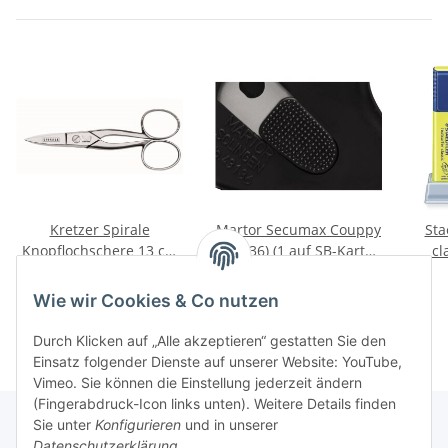
Kretzer Spirale
Martor Secumax Couppy
Sta
Knopflochschere 13 cm
(43136) (1 auf SB-Karte)
cl
(5'')
mit Industrieklinge -
34,37 €
*
5,44 €
*
Ausläufer
Wie wir Cookies & Co nutzen
Durch Klicken auf „Alle akzeptieren“ gestatten Sie den
Einsatz folgender Dienste auf unserer Website: YouTube,
Vimeo. Sie können die Einstellung jederzeit ändern
(Fingerabdruck-Icon links unten). Weitere Details finden
Sie unter
Konfigurieren
und in unserer
Datenschutzerklärung
.