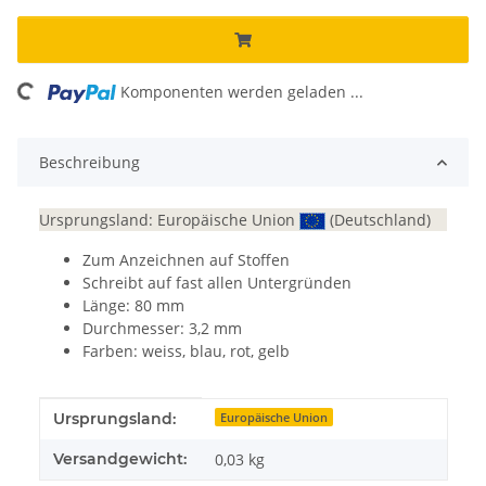
ding...
Komponenten werden geladen ...
Beschreibung
Ursprungsland: Europäische Union
(Deutschland)
Zum Anzeichnen auf Stoffen
Schreibt auf fast allen Untergründen
Länge: 80 mm
Durchmesser: 3,2 mm
Farben: weiss, blau, rot, gelb
Produkteigenschaft
Wert
Ursprungsland:
Europäische Union
Versandgewicht:
0,03 kg