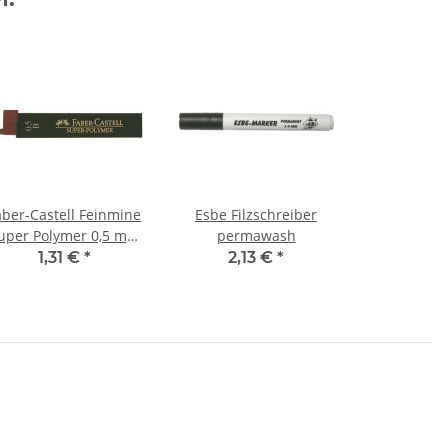
aber-Castell Feinmine
Esbe Filzschreiber
uper Polymer 0,5 mm
permawash
HB (12 Stück)
1,31 €
*
2,13 €
*