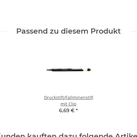
Passend zu diesem Produkt
Druckstift/Fallminenstift
mit Clip
6,69 €
*
unden kauften dazu folgende Artike