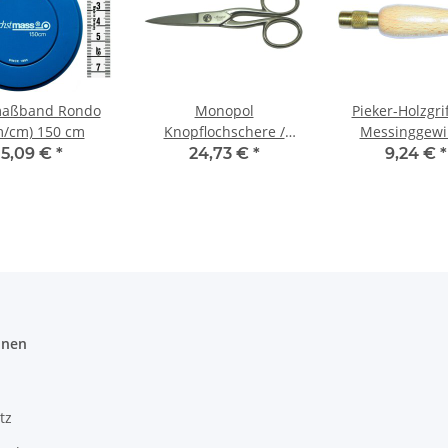
maßband Rondo
Monopol
Pieker-Holzgri
m/cm) 150 cm
Knopflochschere /
Messinggew
Weberschere 5,5'' (14
(Pfriem)
5,09 €
*
24,73 €
*
9,24 €
*
cm)
onen
tz