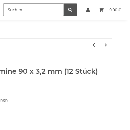
Lupen
Markieren
Sonstiges
0,00 €
SALE %
ine 90 x 3,2 mm (12 Stück)
inen