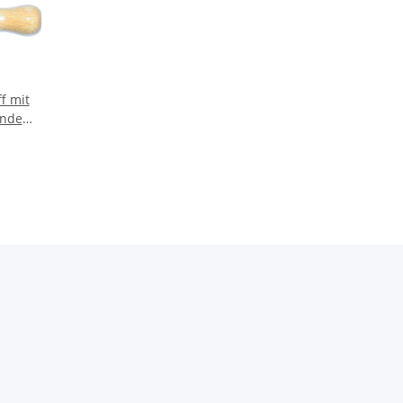
ff mit
inde