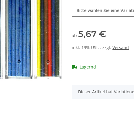
Bitte wählen Sie eine Variat
5,67 €
ab
inkl. 19% USt. , zzgl.
Versand
Lagernd
x
Dieser Artikel hat Variatio