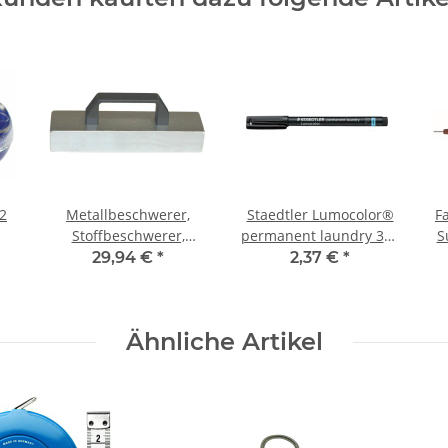
2
Metallbeschwerer,
Staedtler Lumocolor®
F
Stoffbeschwerer,
permanent laundry 319
S
Gewicht mit Griff 2 kg
LM, Permanent
29,94 €
*
2,37 €
*
Wäschemarker
Ähnliche Artikel