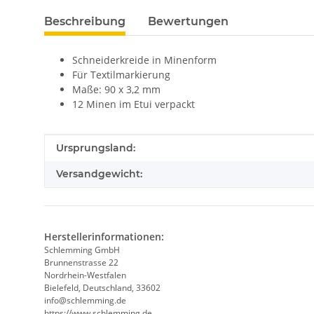
Beschreibung
Bewertungen
Schneiderkreide in Minenform
Für Textilmarkierung
Maße: 90 x 3,2 mm
12 Minen im Etui verpackt
Produkteigenschaft
Wert
Ursprungsland:
Versandgewicht:
Herstellerinformationen:
Schlemming GmbH
Brunnenstrasse 22
Nordrhein-Westfalen
Bielefeld, Deutschland, 33602
info@schlemming.de
https://www.schlemming.de