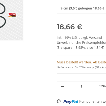
9 cm (3,5'') gebogen
18,66 €
18,66 €
inkl. 19% USt. , zzgl.
Versand
Unverbindliche Preisempfehlun
(Sie sparen
8.98%
, also
1,84 €
)
Muss bestellt werden. Ab Bestel
Lieferzeit:
ca. 5 - 7 Werktage
(DE - A
Stü
Loading...
Komponenten wer