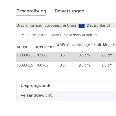
Beschreibung
Bewertungen
Ursprungsland: Europäische Union
(Deutschland)
Feine, kurze Spitze für präzises Arbeiten
Größe
Gesamtlänge
Schnittlänge
G
Art.Nr.
Kretzer nr.
10083C-3,5
765609
3,5''
9,0 cm
2,0 cm
10083-3,5
760709
3,5''
9,0 cm
2,0 cm
Produkteigenschaft
Wert
Ursprungsland:
Versandgewicht: