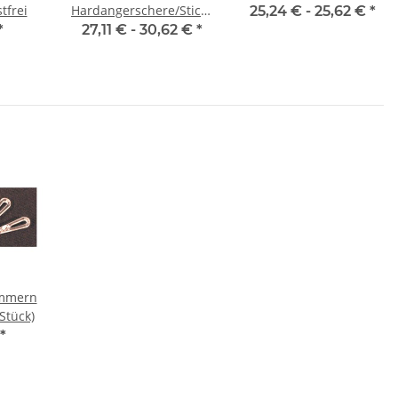
tfrei
Hardangerschere/Stickschere
25,24 € -
25,62 €
*
3,5"
*
27,11 € -
30,62 €
*
ammern
Stück)
*