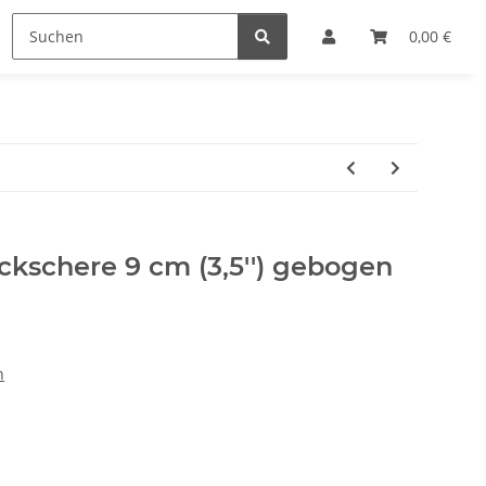
Lupen
Markieren
Sonstiges
0,00 €
SALE %
ickschere 9 cm (3,5'') gebogen
n