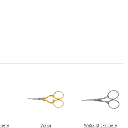
chere
WaSa
WaSa Stickschere