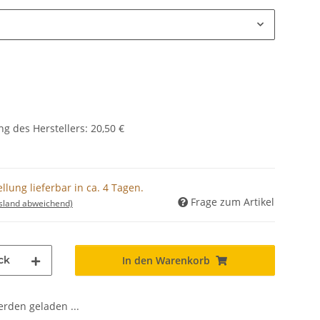
g des Herstellers
:
20,50 €
lung lieferbar in ca. 4 Tagen.
Frage zum Artikel
usland abweichend)
ck
In den Warenkorb
den geladen ...