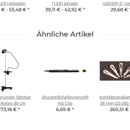
/2/E) gebogen
(13/E) gerade
(2003/R) 5" ros
5 € -
53,48 €
*
39,11 € -
42,92 €
*
29,68 €
Ähnliche Artikel
brunder fahrbar
Druckstift/Fallminenstift
Konfektionskl
 Rollen 80 cm
mit Clip
38 mm (20.000 
173,18 €
*
6,69 €
*
260,51 €