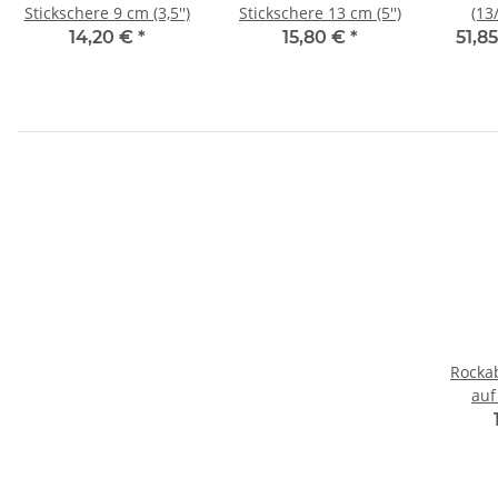
re
Stickschere 9 cm (3,5'')
Stickschere 13 cm (5'')
(13
14,20 €
*
15,80 €
*
51,8
Rocka
auf