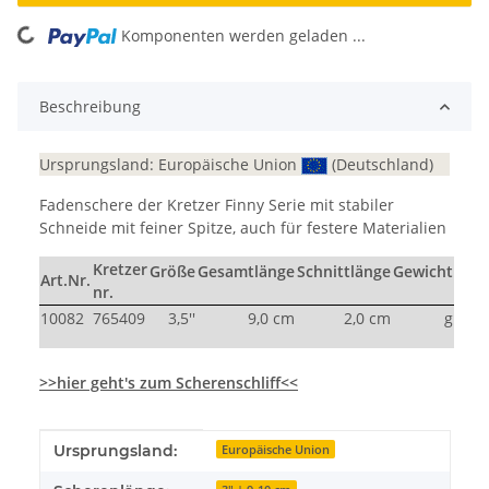
Komponenten werden geladen ...
Loading...
Beschreibung
Ursprungsland: Europäische Union
(Deutschland)
Fadenschere der Kretzer Finny Serie mit stabiler
Schneide mit feiner Spitze, auch für festere Materialien
Kretzer
Größe
Gesamtlänge
Schnittlänge
Gewicht
Art.Nr.
nr.
10082
765409
3,5''
9,0 cm
2,0 cm
g
>>hier geht's zum Scherenschliff<<
Produkteigenschaft
Wert
Ursprungsland:
Europäische Union