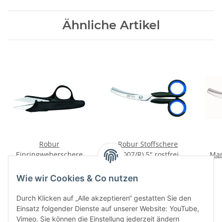
Ähnliche Artikel
Robur
Robur Stoffschere
Einringweberschere
(2007/R) 5" rostfrei
Man
(2037/R) 4,5" gebogen
25,80 €
*
25,12 €
*
Wie wir Cookies & Co nutzen
Durch Klicken auf „Alle akzeptieren“ gestatten Sie den
Einsatz folgender Dienste auf unserer Website: YouTube,
Vimeo. Sie können die Einstellung jederzeit ändern