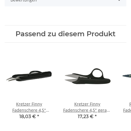
Passend zu diesem Produkt
Kretzer Finny
Kretzer Finny
Fadenschere 4,5''
Fadenschere 4,5" gerade
Fade
gebogen (760911) (12
(760811) (12 cm)
18,03 €
*
17,23 €
*
cm)