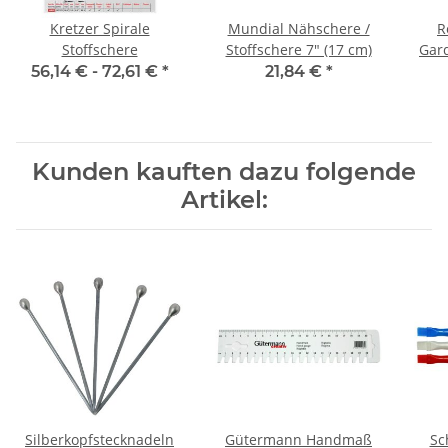
Kretzer Spirale
Mundial Nähschere /
R
Stoffschere
Stoffschere 7" (17 cm)
Gard
56,14 € -
72,61 €
*
21,84 €
*
Kunden kauften dazu folgende
Artikel:
Silberkopfstecknadeln
Gütermann Handmaß
Sc