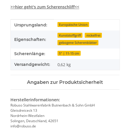
>>hier geht's zum Scherenschliff<<
Produkteigenschaft
Wert
Ursprungsland:
Europäische Union
Kunststoffgriff
nickelfrei
Eigenschaften:
gebogene Scherenblätter
Scherenlänge:
5" | 11-15 cm
Versandgewicht:
0,62 kg
Angaben zur Produktsicherheit
Herstellerinformationen:
Robuso Stahlwarenfabrik Butnenbach & Sohn GmbH
Gleisdreiceck 13
Nordrhein-Westfalen
Solingen, Deutschland, 42651
info@robuso.de