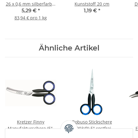
26 x 0,6 mm silberfarbig
Kunststoff 20 cm
D
1.000 Stück (63 g)
5,29 €
*
1,19 €
*
83,94 € pro 1 kg
Ähnliche Artikel
Kretzer Finny
Robuso Stickschere
Manufakturschere (5")
(2003/R) 5" rostfrei
F
13 cm
geb
16,87 €
*
29,68 €
*