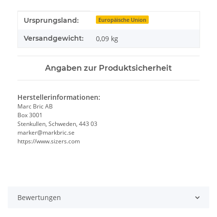
Produkteigenschaft
Wert
Ursprungsland:
Europäische Union
Versandgewicht:
0,09 kg
Angaben zur Produktsicherheit
Herstellerinformationen:
Marc Bric AB
Box 3001
Stenkullen, Schweden, 443 03
marker@markbric.se
https://www.sizers.com
Bewertungen