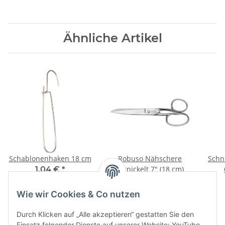
Ähnliche Artikel
Schablonenhaken 18 cm
Robuso Nähschere
Schn
vernickelt 7" (18 cm)
1,04 €
*
58,60 €
*
Wie wir Cookies & Co nutzen
Durch Klicken auf „Alle akzeptieren“ gestatten Sie den
Einsatz folgender Dienste auf unserer Website: YouTube,