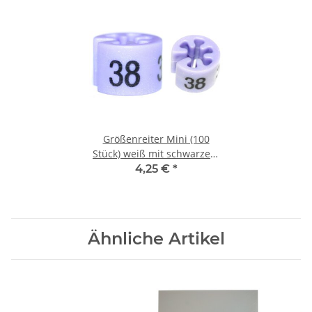
Größenreiter Mini (100
Stück) weiß mit schwarzem
Druck 38
4,25 €
*
Ähnliche Artikel