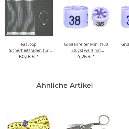
FasLoop
Größenreiter Mini (100
Grö
Sicherheitsfäden für
Stück) weiß mit
FasBanok 80 mm (5.000
schwarzem Druck XS
sc
80,18 €
*
4,25 €
*
Stück)
Ähnliche Artikel