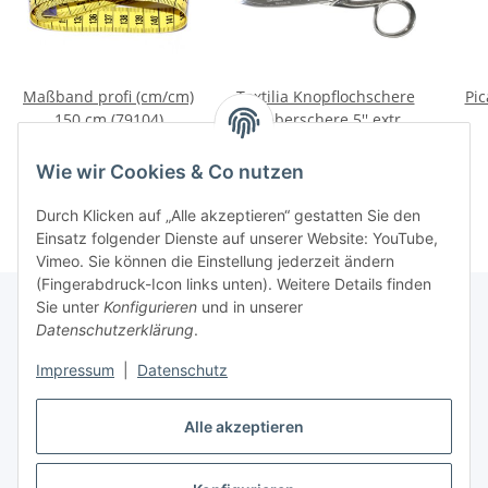
Maßband profi (cm/cm)
Textilia Knopflochschere
Pi
150 cm (79104)
/ Weberschere 5'' extra
schwer (13 cm)
2,62 €
*
39,58 €
*
Wie wir Cookies & Co nutzen
Durch Klicken auf „Alle akzeptieren“ gestatten Sie den
Einsatz folgender Dienste auf unserer Website: YouTube,
Vimeo. Sie können die Einstellung jederzeit ändern
(Fingerabdruck-Icon links unten). Weitere Details finden
Sie unter
Konfigurieren
und in unserer
Datenschutzerklärung
.
Über uns
Impressum
|
Datenschutz
Informationen
Alle akzeptieren