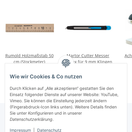
Rumold Holzmaßstab 50
Martor Cutter Messer
Ach
cm (Stockmeter)
Cuttex für 9 mm Klingen
29,96 €
*
2,86 €
*
Wie wir Cookies & Co nutzen
Durch Klicken auf „Alle akzeptieren“ gestatten Sie den
Einsatz folgender Dienste auf unserer Website: YouTube,
Vimeo. Sie können die Einstellung jederzeit ändern
(Fingerabdruck-Icon links unten). Weitere Details finden
Sie unter
Konfigurieren
und in unserer
Datenschutzerklärung
.
Über uns
Impressum
|
Datenschutz