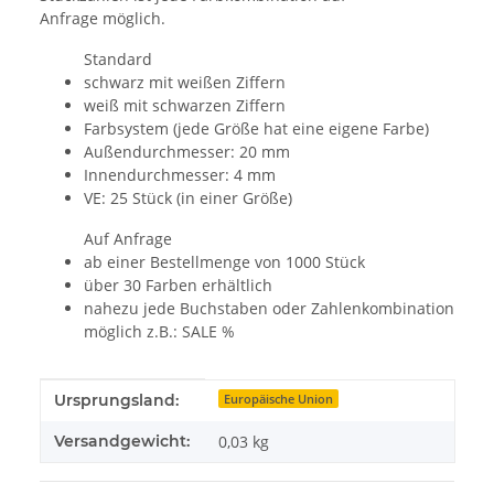
Anfrage möglich.
Standard
schwarz mit weißen Ziffern
weiß mit schwarzen Ziffern
Farbsystem (jede Größe hat eine eigene Farbe)
Außendurchmesser: 20 mm
Innendurchmesser: 4 mm
VE: 25 Stück (in einer Größe)
Auf Anfrage
ab einer Bestellmenge von 1000 Stück
über 30 Farben erhältlich
nahezu jede Buchstaben oder Zahlenkombination
möglich z.B.: SALE %
Produkteigenschaft
Wert
Ursprungsland:
Europäische Union
Versandgewicht:
0,03 kg