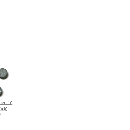
ben 10
ück)
*