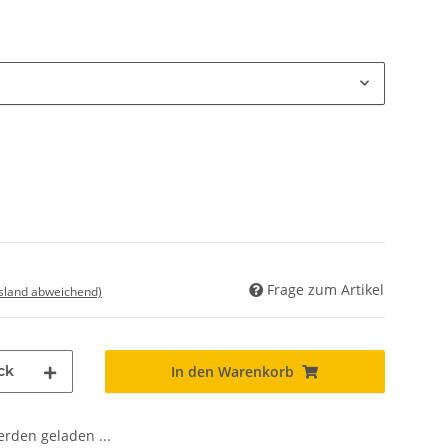
Frage zum Artikel
usland abweichend)
ck
In den Warenkorb
den geladen ...