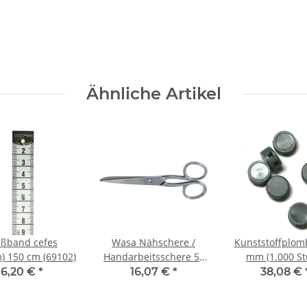
Ähnliche Artikel
ßband cefes
Wasa Nähschere /
Kunststoffplom
) 150 cm (69102)
Handarbeitsschere 5"
mm (1.000 St
(13 cm)
6,20 €
*
16,07 €
*
38,08 €