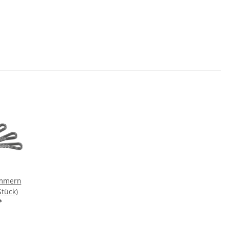
ammern
tück)
*