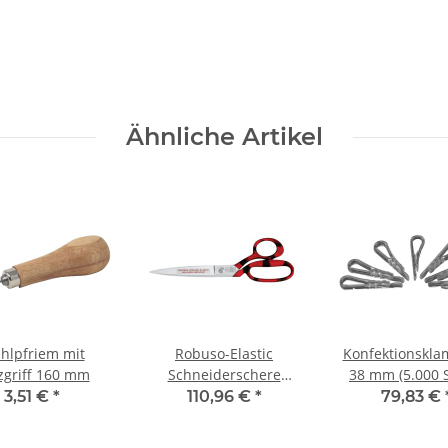
Ähnliche Artikel
ahlpfriem mit
Robuso-Elastic
Konfektionskl
zgriff 160 mm
Schneiderschere
38 mm (5.000 S
verzahnt (1055/CR) 8"
3,51 €
*
110,96 €
*
79,83 €
(21 cm) Spitz