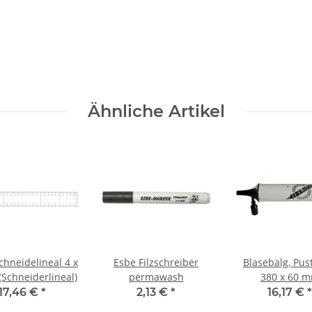
Ähnliche Artikel
chneidelineal 4 x
Esbe Filzschreiber
Blasebalg, Pust
(Schneiderlineal)
permawash
380 x 60 
17,46 €
*
2,13 €
*
16,17 €
*