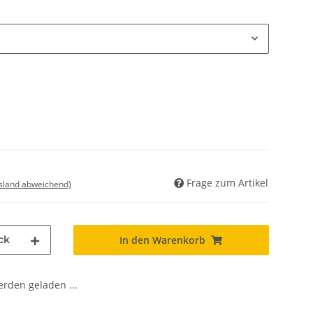
Frage zum Artikel
usland abweichend)
ck
In den Warenkorb
den geladen ...