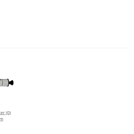
er (0)
mm