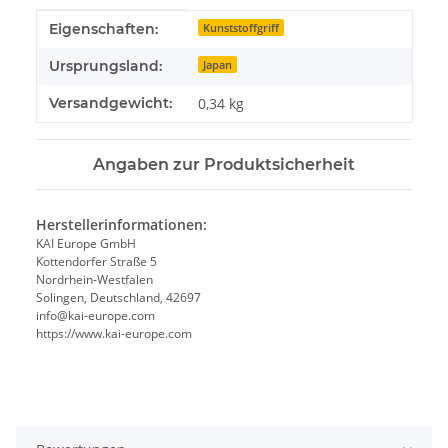
Produkteigenschaft
Wert
Eigenschaften:
Kunststoffgriff
Ursprungsland:
Japan
Versandgewicht:
0,34 kg
Angaben zur Produktsicherheit
Herstellerinformationen:
KAI Europe GmbH
Kottendorfer Straße 5
Nordrhein-Westfalen
Solingen, Deutschland, 42697
info@kai-europe.com
https://www.kai-europe.com