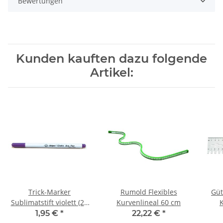
Bewertungen
Kunden kauften dazu folgende
Artikel:
Trick-Marker
Rumold Flexibles
Gü
Sublimatstift violett (2 -
Kurvenlineal 60 cm
14 Tage)
1,95 €
*
22,22 €
*