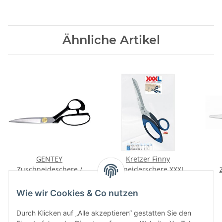
Ähnliche Artikel
GENTEY
Kretzer Finny
Zuschneideschere /
Schneiderschere XXXL
Schneiderschere (made
174,52 € -
243,66 €
*
45,43 € -
61,23 €
*
in Japan) Typ-G
Wie wir Cookies & Co nutzen
Durch Klicken auf „Alle akzeptieren“ gestatten Sie den