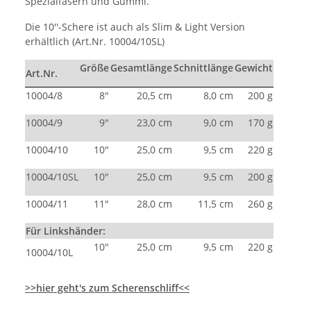
Spezialfasern und Gummi.
Die 10''-Schere ist auch als Slim & Light Version
erhältlich (Art.Nr. 10004/10SL)
Größe
Gesamtlänge
Schnittlänge
Gewicht
Art.Nr.
10004/8
8"
20,5 cm
8,0 cm
200 g
10004/9
9"
23,0 cm
9,0 cm
170 g
10004/10
10"
25,0 cm
9,5 cm
220 g
10004/10SL
10"
25,0 cm
9,5 cm
200 g
10004/11
11"
28,0 cm
11,5 cm
260 g
Für Linkshänder:
10"
25,0 cm
9,5 cm
220 g
10004/10L
>>hier geht's zum Scherenschliff<<