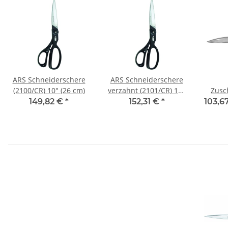
ARS Schneiderschere
ARS Schneiderschere
(2100/CR) 10" (26 cm)
verzahnt (2101/CR) 10"
Zusc
(26 cm)
Schnei
149,82 €
*
152,31 €
*
103,6