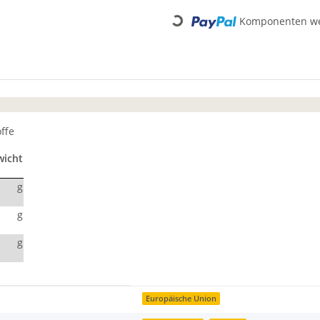
Komponenten wer
Loading...
offe
wicht
g
g
g
Europäische Union