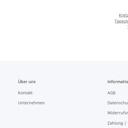
Kret
Tapezi
(7
Über uns
Informati
Kontakt
AGB
Unternehmen
Datenschu
Widerrufs
Zahlung |