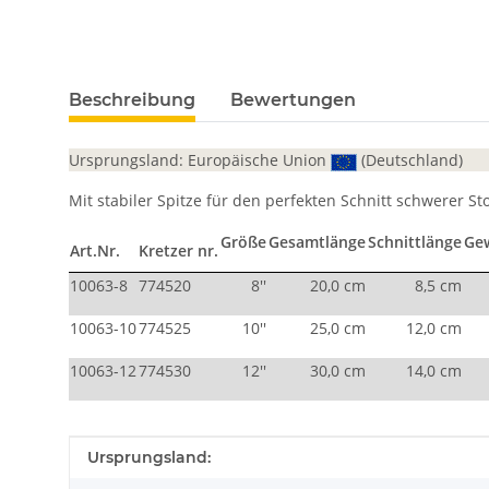
Beschreibung
Bewertungen
Ursprungsland: Europäische Union
(Deutschland)
Mit stabiler Spitze für den perfekten Schnitt schwerer St
Größe
Gesamtlänge
Schnittlänge
Ge
Art.Nr.
Kretzer nr.
10063-8
774520
8''
20,0 cm
8,5 cm
10063-10
774525
10''
25,0 cm
12,0 cm
10063-12
774530
12''
30,0 cm
14,0 cm
Produkteigenschaft
Wert
Ursprungsland: