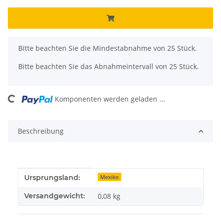
x
Bitte beachten Sie die Mindestabnahme von 25 Stück.
Bitte beachten Sie das Abnahmeintervall von 25 Stück.
oading...
Komponenten werden geladen ...
Beschreibung
Produkteigenschaft
Wert
Ursprungsland:
Mexiko
Versandgewicht:
0,08 kg