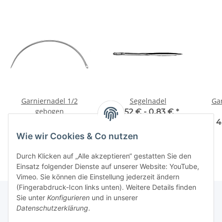
Garniernadel 1/2
Segelnadel
Gar
gebogen
0,52 € -
0,83 €
*
ab
1,23 €
*
4
Wie wir Cookies & Co nutzen
Durch Klicken auf „Alle akzeptieren“ gestatten Sie den
Einsatz folgender Dienste auf unserer Website: YouTube,
Vimeo. Sie können die Einstellung jederzeit ändern
(Fingerabdruck-Icon links unten). Weitere Details finden
Sie unter
Konfigurieren
und in unserer
Datenschutzerklärung
.
Über uns