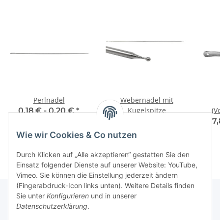
Perlnadel
Webernadel mit
Kugelspitze
(V
0,18 € -
0,20 €
*
1,71 € -
1,95 €
*
7,
Wie wir Cookies & Co nutzen
Durch Klicken auf „Alle akzeptieren“ gestatten Sie den
Einsatz folgender Dienste auf unserer Website: YouTube,
Vimeo. Sie können die Einstellung jederzeit ändern
(Fingerabdruck-Icon links unten). Weitere Details finden
Sie unter
Konfigurieren
und in unserer
Datenschutzerklärung
.
Über uns