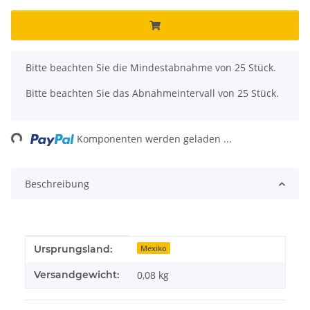
x
Bitte beachten Sie die Mindestabnahme von 25 Stück.
Bitte beachten Sie das Abnahmeintervall von 25 Stück.
ng...
Komponenten werden geladen ...
Beschreibung
Produkteigenschaft
Wert
Ursprungsland:
Mexiko
Versandgewicht:
0,08 kg