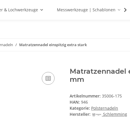
r & Lochwerkzeuge
Messwerkzeuge | Schablonen
ernadeln
Matratzennadel einspitzig extra stark
Matratzennadel ei
mm
Artikelnummer:
35006-175
HAN:
946
Kategorie:
Polsternadeln
Hersteller:
Schlemming