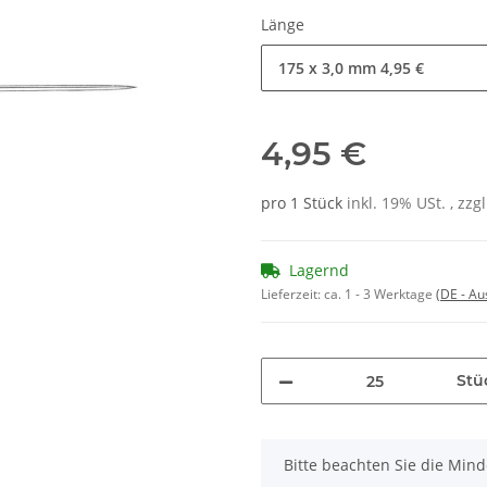
Länge
175 x 3,0 mm
4,95 €
4,95 €
pro 1 Stück
inkl. 19% USt. , zzg
Lagernd
Lieferzeit:
ca. 1 - 3 Werktage
(DE - A
Stü
x
Bitte beachten Sie die Min