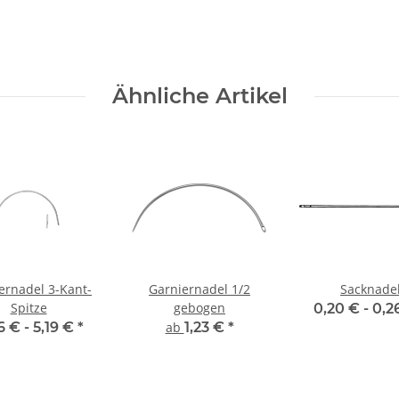
Ähnliche Artikel
ernadel 3-Kant-
Garniernadel 1/2
Sacknade
Spitze
gebogen
0,20 € -
0,2
6 € -
5,19 €
*
ab
1,23 €
*