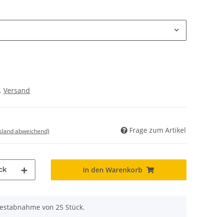
l.
Versand
Frage zum Artikel
usland abweichend)
ck
In den Warenkorb
destabnahme von 25 Stück.