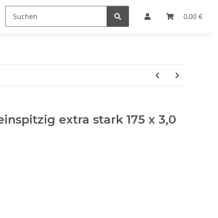
Lupen
Markieren
Sonstiges
0,00 €
SALE %
nspitzig extra stark 175 x 3,0