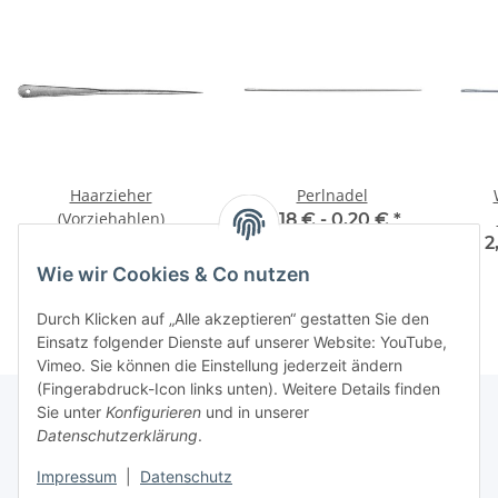
Haarzieher
Perlnadel
(Vorziehahlen)
0,18 € -
0,20 €
*
6,89 € -
11,96 €
*
2
Wie wir Cookies & Co nutzen
Durch Klicken auf „Alle akzeptieren“ gestatten Sie den
Einsatz folgender Dienste auf unserer Website: YouTube,
Vimeo. Sie können die Einstellung jederzeit ändern
(Fingerabdruck-Icon links unten). Weitere Details finden
Sie unter
Konfigurieren
und in unserer
Datenschutzerklärung
.
Über uns
Impressum
|
Datenschutz