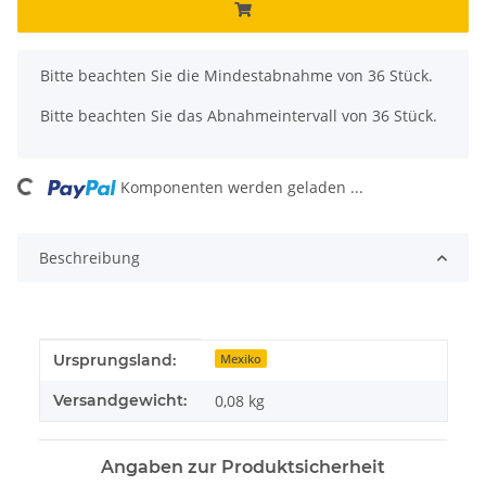
x
Bitte beachten Sie die Mindestabnahme von 36 Stück.
Bitte beachten Sie das Abnahmeintervall von 36 Stück.
Komponenten werden geladen ...
Loading...
Beschreibung
Produkteigenschaft
Wert
Ursprungsland:
Mexiko
Versandgewicht:
0,08 kg
Angaben zur Produktsicherheit