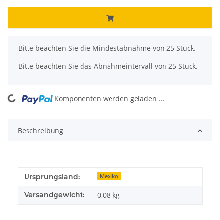
x
Bitte beachten Sie die Mindestabnahme von 25 Stück.
Bitte beachten Sie das Abnahmeintervall von 25 Stück.
Komponenten werden geladen ...
Loading...
Beschreibung
Produkteigenschaft
Wert
Ursprungsland:
Mexiko
Versandgewicht:
0,08 kg