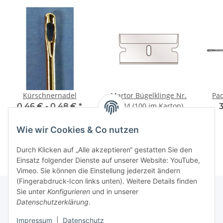
Kürschnernadel
Martor Bügelklinge Nr.
Pac
1044 (100 im Karton)
0,46 € -
0,48 €
*
3
34,92 €
*
Wie wir Cookies & Co nutzen
Durch Klicken auf „Alle akzeptieren“ gestatten Sie den
Einsatz folgender Dienste auf unserer Website: YouTube,
Vimeo. Sie können die Einstellung jederzeit ändern
(Fingerabdruck-Icon links unten). Weitere Details finden
Sie unter
Konfigurieren
und in unserer
Datenschutzerklärung
.
Über uns
Impressum
|
Datenschutz