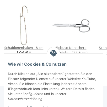
Schablonenhaken 18 cm
Robuso Nähschere
Schn
vernickelt 7" (18 cm)
1,04 €
*
58,60 €
*
Wie wir Cookies & Co nutzen
Durch Klicken auf „Alle akzeptieren“ gestatten Sie den
Einsatz folgender Dienste auf unserer Website: YouTube,
Vimeo. Sie können die Einstellung jederzeit ändern
(Fingerabdruck-Icon links unten). Weitere Details finden
Sie unter
Konfigurieren
und in unserer
Datenschutzerklärung
.
Über uns