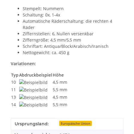
Stempelt: Nummern
Schaltung: 0x, 1-4x
Automatische Räderschaltung: die rechten 4
Räder
Ziffernstellen: 6, Nullen versenkbar
Zifferngröße: 4,5 mm/5,5 mm
Schriftart: Antiqua/Block/Arabisch/Iranisch
Nettogewicht: ca. 450 g
Variationen:
Typ
Abdruckbeispiel
Höhe
10
4,5 mm
11
5,5 mm
13
4,5 mm
14
5,5 mm
Produkteigenschaft
Wert
Ursprungsland:
Europäische Union