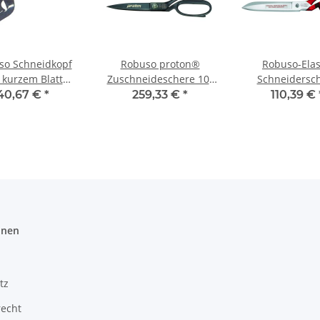
so Schneidkopf
Robuso proton®
Robuso-Elas
 kurzem Blatt
Zuschneideschere 10"
Schneidersc
rzahnt für EC
(1024/S) (26 cm)
verzahnt (1053/
40,67 €
*
259,33 €
*
110,39 €
Cutter
(21 cm)
onen
tz
recht