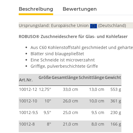
Beschreibung
Bewertungen
Ursprungsland: Europäische Union
(Deutschland)
ROBUSO® Zuschneideschere für Glas- und Kohlefaser
Aus C60 Kohlenstoffstahl geschmiedet und gehärte
Blätter sind blaugepließtet
Eine Schneide ist microverzahnt
Griffige, pulverbeschichtete Griffe
Größe
Gesamtlänge
Schnittlänge
Gewicht
Art.Nr.
10012-12
12,75''
33,0 cm
13,0 cm
553 g
10012-10
10''
26,0 cm
10,0 cm
361 g
10012-9,5
9,5''
25,0 cm
9,5 cm
230 g
10012-8
8''
21,0 cm
8,0 cm
166 g