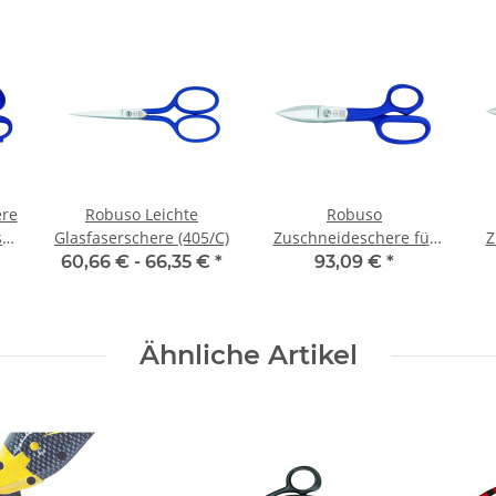
re
Robuso Leichte
Robuso
ser
Glasfaserschere (405/C)
Zuschneideschere für
Z
)
Glas- und Kohlefaser
60,66 € -
66,35 €
*
93,09 €
*
(1071/C) 7,75'' (20 cm)
(
Ähnliche Artikel