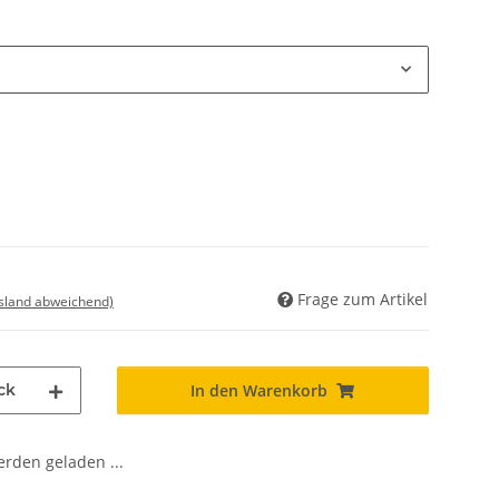
Frage zum Artikel
usland abweichend)
ck
In den Warenkorb
den geladen ...