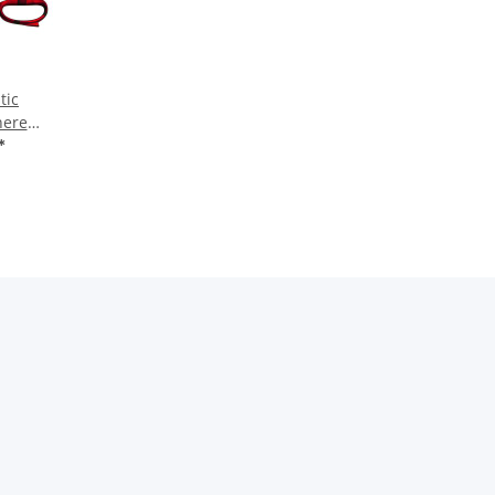
tic
here
CR) 8"
*