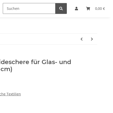
Lupen
Markieren
Sonstiges
0,00 €
SALE %
deschere für Glas- und
1 cm)
che Textilien