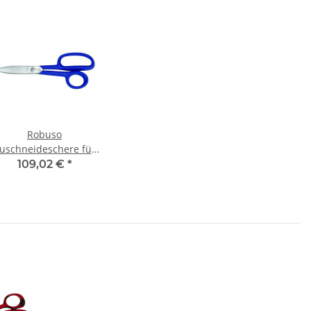
Robuso
uschneideschere für
Glas- und Kohlefaser
109,02 €
*
1081/C) 8,5'' (22,5 cm)