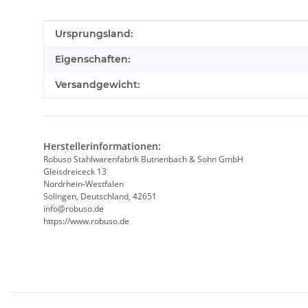
Produkteigenschaft
Wert
Ursprungsland:
Eigenschaften:
Versandgewicht:
Herstellerinformationen:
Robuso Stahlwarenfabrik Butnenbach & Sohn GmbH
Gleisdreiceck 13
Nordrhein-Westfalen
Solingen, Deutschland, 42651
info@robuso.de
https://www.robuso.de