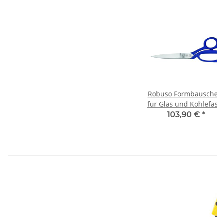
Robuso Formbausche
für Glas und Kohlefa
(1026/3/C) 8'' (21 cm
103,90 €
*