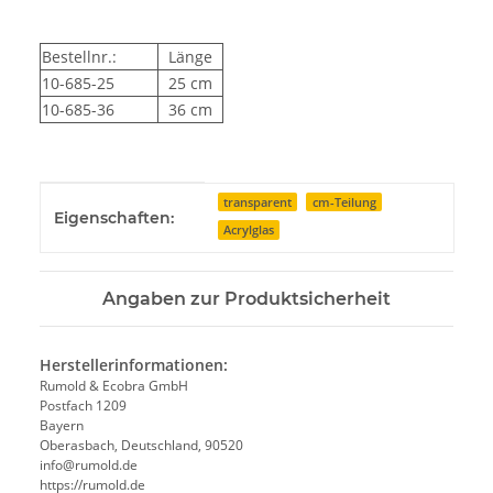
Bestellnr.:
Länge
10-685-25
25 cm
10-685-36
36 cm
Produkteigenschaft
Wert
transparent
cm-Teilung
Eigenschaften:
Acrylglas
Angaben zur Produktsicherheit
Herstellerinformationen:
Rumold & Ecobra GmbH
Postfach 1209
Bayern
Oberasbach, Deutschland, 90520
info@rumold.de
https://rumold.de