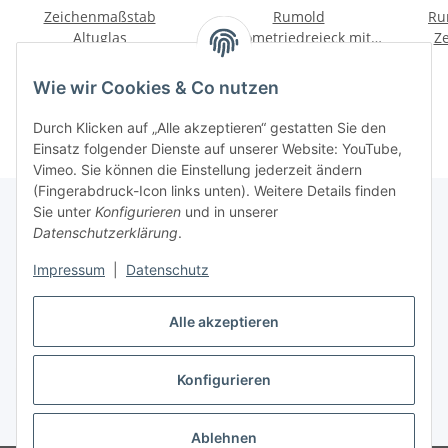
Zeichenmaßstab
Rumold
Ru
Altuglas
Geometriedreieck mit
Ze
Schneidkante (1080) 250
Schn
ab
7,28 €
*
16,24 €
*
mm
Wie wir Cookies & Co nutzen
Durch Klicken auf „Alle akzeptieren“ gestatten Sie den
Einsatz folgender Dienste auf unserer Website: YouTube,
Vimeo. Sie können die Einstellung jederzeit ändern
(Fingerabdruck-Icon links unten). Weitere Details finden
Sie unter
Konfigurieren
und in unserer
Datenschutzerklärung
.
Über uns
Impressum
|
Datenschutz
Informationen
Alle akzeptieren
Konfigurieren
Vertrag widerrufen
* Alle Preise inkl. gesetzlicher USt., zzgl.
Versand
Ablehnen