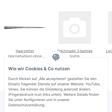
Haarzieher
Dolchnadel 3-kantige
Loc
(Vorziehahlen) ohne
Spitze
Loch
7,78 €
*
9,00 € -
9,41 €
*
Wie wir Cookies & Co nutzen
Durch Klicken auf „Alle akzeptieren“ gestatten Sie den
Einsatz folgender Dienste auf unserer Website: YouTube,
Vimeo. Sie können die Einstellung jederzeit ändern
(Fingerabdruck-Icon links unten). Weitere Details finden
Sie unter
Konfigurieren
und in unserer
Datenschutzerklärung
.
Über uns