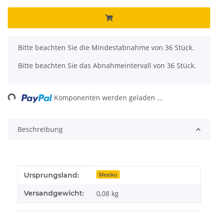
x
Bitte beachten Sie die Mindestabnahme von 36 Stück.
Bitte beachten Sie das Abnahmeintervall von 36 Stück.
ng...
Komponenten werden geladen ...
Beschreibung
Produkteigenschaft
Wert
Ursprungsland:
Mexiko
Versandgewicht:
0,08 kg