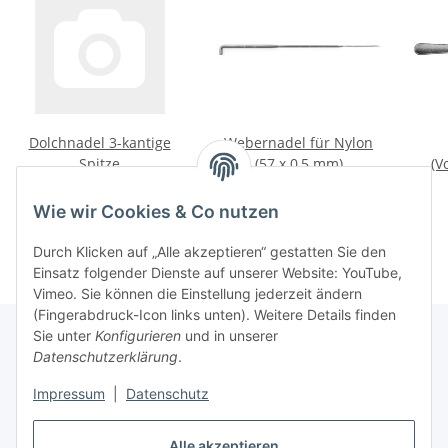
Dolchnadel 3-kantige
Webernadel für Nylon
Spitze
(57 x 0,5 mm)
(V
9,00 € -
9,41 €
*
5,99 €
*
Wie wir Cookies & Co nutzen
Durch Klicken auf „Alle akzeptieren“ gestatten Sie den
Einsatz folgender Dienste auf unserer Website: YouTube,
Vimeo. Sie können die Einstellung jederzeit ändern
(Fingerabdruck-Icon links unten). Weitere Details finden
Sie unter
Konfigurieren
und in unserer
Datenschutzerklärung
.
Über uns
Impressum
|
Datenschutz
Informationen
Alle akzeptieren