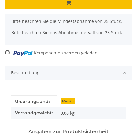
x
Bitte beachten Sie die Mindestabnahme von 25 Stück.
Bitte beachten Sie das Abnahmeintervall von 25 Stück.
ing...
Komponenten werden geladen ...
Beschreibung
Produkteigenschaft
Wert
Ursprungsland:
Mexiko
Versandgewicht:
0,08 kg
Angaben zur Produktsicherheit