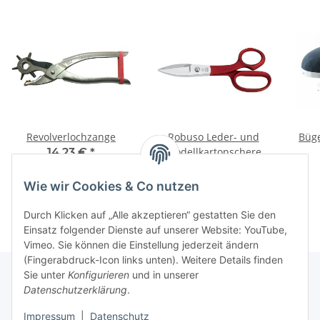
Revolverlochzange
Robuso Leder- und
Büge
Modellkartonschere
14,23 €
*
7,75" (1073/D) (20 cm)
93,90 €
*
Wie wir Cookies & Co nutzen
Durch Klicken auf „Alle akzeptieren“ gestatten Sie den
Einsatz folgender Dienste auf unserer Website: YouTube,
Vimeo. Sie können die Einstellung jederzeit ändern
(Fingerabdruck-Icon links unten). Weitere Details finden
Sie unter
Konfigurieren
und in unserer
Datenschutzerklärung
.
Über uns
Impressum
|
Datenschutz