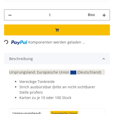
Box
Loading...
Komponenten werden geladen ...
Beschreibung
Ursprungsland: Europäische Union
(Deutschland)
Viereckige Tonkreide
Strich ausbürstbar (bitte an nicht-sichtbarer
Stelle prüfen)
Karton zu je 10 oder 100 Stück
Produkteigenschaft
Wert
Ursprungsland:
Europäische Union