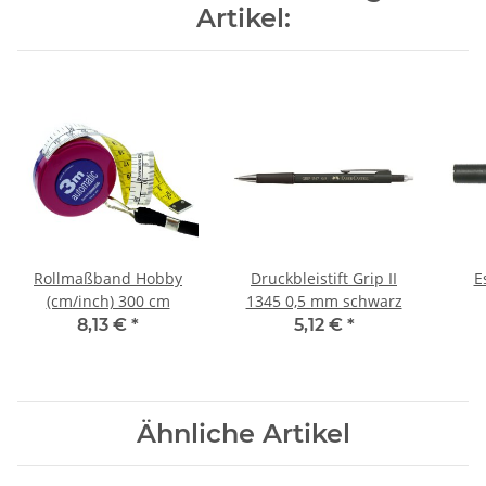
Artikel:
Rollmaßband Hobby
Druckbleistift Grip II
E
(cm/inch) 300 cm
1345 0,5 mm schwarz
8,13 €
*
5,12 €
*
Ähnliche Artikel