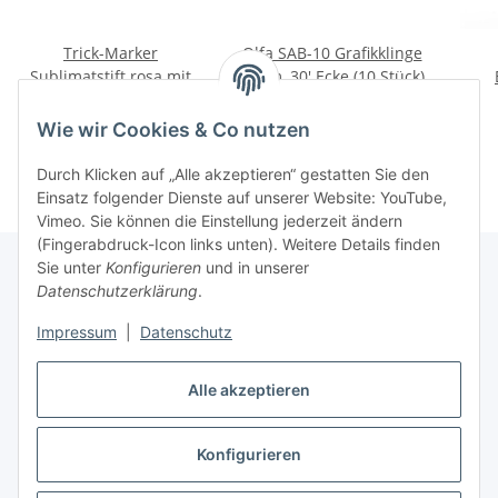
Trick-Marker
Olfa SAB-10 Grafikklinge
Sublimatstift rosa mit
9 mm, 30' Ecke (10 Stück)
Löschspitze (1 - 7 Tage)
s
2,22 €
*
4,32 €
*
Wie wir Cookies & Co nutzen
Durch Klicken auf „Alle akzeptieren“ gestatten Sie den
Einsatz folgender Dienste auf unserer Website: YouTube,
Vimeo. Sie können die Einstellung jederzeit ändern
(Fingerabdruck-Icon links unten). Weitere Details finden
Sie unter
Konfigurieren
und in unserer
Datenschutzerklärung
.
Über uns
Impressum
|
Datenschutz
Informationen
Alle akzeptieren
Konfigurieren
Vertrag widerrufen