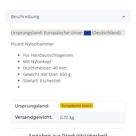
ing...
Beschreibung
Ursprungsland: Europäische Union
(Deutschland)
Picard Nylonhammer
Für Handausschlageisen
Mit Nylonkopf
Durchmesser: 40 mm
Gewicht mit Stiel: 650 g
Stielart: Eschestiel
Produkteigenschaft
Wert
Ursprungsland:
Europäische Union
Versandgewicht:
0,70 kg
Angaben zur Produktsicherheit