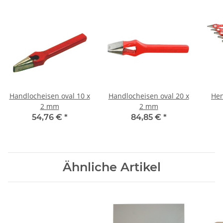
Handlocheisen oval 10 x
Handlocheisen oval 20 x
Hen
2 mm
2 mm
54,76 €
*
84,85 €
*
Ähnliche Artikel