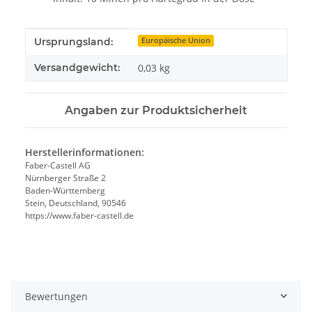
Produkteigenschaft
Wert
Ursprungsland:
Europäische Union
Versandgewicht:
0,03 kg
Angaben zur Produktsicherheit
Herstellerinformationen:
Faber-Castell AG
Nürnberger Straße 2
Baden-Württemberg
Stein, Deutschland, 90546
https://www.faber-castell.de
Bewertungen