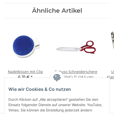
Ähnliche Artikel
Nadelkissen mit Clip
Robuso Schneiderschere
U
(1020/C) 7" (18,5 cm)
Kla
6,31 €
*
Poly
65,22 €
*
Wie wir Cookies & Co nutzen
Durch Klicken auf „Alle akzeptieren“ gestatten Sie den
Einsatz folgender Dienste auf unserer Website: YouTube,
Vimeo. Sie können die Einstellung jederzeit ändern