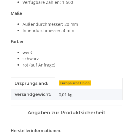
Verfügbare Zahlen: 1-500
Maße
Außendurchmesser: 20 mm
Innendurchmesser: 4 mm
Farben
weiß
schwarz
rot (auf Anfrage)
Produkteigenschaft
Wert
Ursprungsland:
Europäische Union
Versandgewicht:
0,01 kg
Angaben zur Produktsicherheit
Herstellerinformationen: