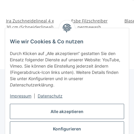
Ira Zuschneidelineal 4 x
Esbe Filzschreiber
Blas
30 cm (Schneiderlineal)
permawash
17,46 €
*
2,13 €
*
Wie wir Cookies & Co nutzen
Durch Klicken auf „Alle akzeptieren“ gestatten Sie den
Einsatz folgender Dienste auf unserer Website: YouTube,
Vimeo. Sie können die Einstellung jederzeit ändern
(Fingerabdruck-Icon links unten). Weitere Details finden
Sie unter
Konfigurieren
und in unserer
Datenschutzerklärung
.
Über uns
Impressum
|
Datenschutz
Informationen
Alle akzeptieren
Konfigurieren
Vertrag widerrufen