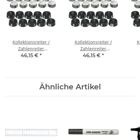
Kollektionsreiter /
Kollektionsreiter /
K
Zahlenreiter
Zahlenreiter
nummeriert (100 Stück)
nummeriert (100 Stück)
numm
46,15 €
*
46,15 €
*
weiß 1-100
weiß 101-200
Ähnliche Artikel