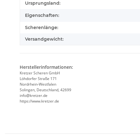
Produkteigenschaft
Wert
Ursprungsland:
Eigenschaften:
Scherenlänge:
Versandgewicht:
Herstellerinformationen:
Kretzer Scheren GmbH
Löhdorfer Straße 171
Nordrhein-Westfalen
Solingen, Deutschland, 42699
info@kretzer.de
https://www.kretzer.de