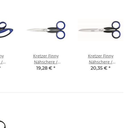
ny
Kretzer Finny
Kretzer Finny
 /
Nähschere /
Nähschere /
72025)
Leichtschere (772013)
Leichtschere 15 cm (6'')
*
19,28 €
*
20,35 €
*
)
13 cm (5'')