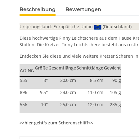
Beschreibung
Bewertungen
Ursprungsland: Europäische Union
(Deutschland)
Diese hochwertige Finny Leichtschere aus dem Hause Kre
Stoffen. Die Kretzer Finny Leichtschere besteht aus rostf
Entdecken Sie diese und viele weitere Kretzer Scheren
Größe
Gesamtlänge
Schnittlänge
Gewicht
Art.Nr.
555
8''
20,0 cm
8,5 cm
90 g
896
9,5''
24,0 cm
11,0 cm
105 g
556
10''
25,0 cm
12,0 cm
235 g
>>hier geht's zum Scherenschliff<<