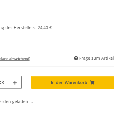
g des Herstellers
:
24,40 €
Frage zum Artikel
usland abweichend)
ck
In den Warenkorb
den geladen ...