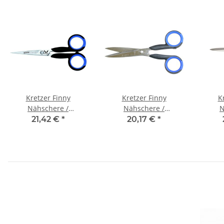
Kretzer Finny
Kretzer Finny
K
Nähschere /
Nähschere /
N
Handarbeitsschere
Handarbeitsschere
Leicht
21,42 €
*
20,17 €
*
(70213) 5" (13 cm)
(72015) 6" (15 cm)