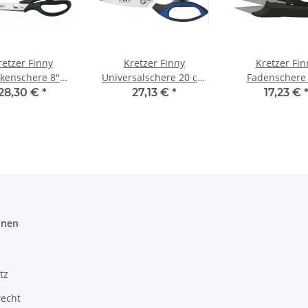
retzer Finny
Kretzer Finny
Kretzer Fin
kenschere 8''
Universalschere 20 cm
Fadenschere 
4420) (21 cm)
(8'') (773020)
gerade (760811) 
28,30 €
*
27,13 €
*
17,23 €
onen
tz
recht