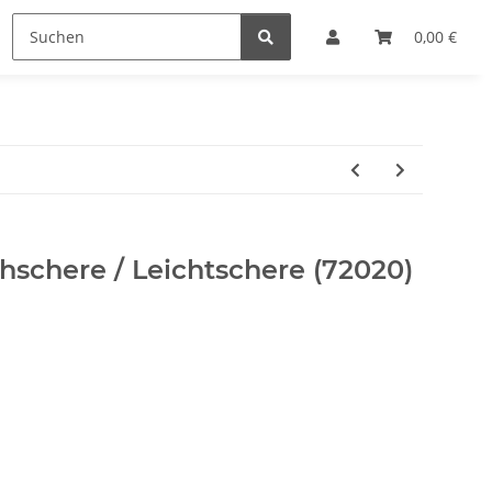
Lupen
Markieren
Sonstiges
0,00 €
SALE %
hschere / Leichtschere (72020)