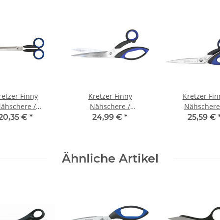
retzer Finny
Kretzer Finny
Kretzer Fin
ähschere /
Nähschere /
Nähschere
schere (7") 18 cm
Leichtschere (72024)
Leichtschere (
20,35 €
*
24,99 €
*
25,59 €
9,5" (24 cm)
10" (25 cm
Ähnliche Artikel