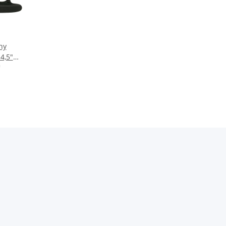
ny
4,5"
(12 cm)
*