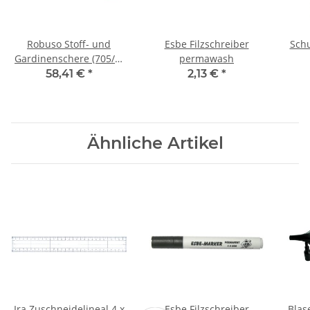
Robuso Stoff- und
Esbe Filzschreiber
Sch
Gardinenschere (705/E)
permawash
6''
58,41 €
*
2,13 €
*
Ähnliche Artikel
Ira Zuschneidelineal 4 x
Esbe Filzschreiber
Blas