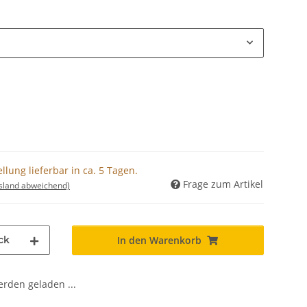
lung lieferbar in ca. 5 Tagen.
Frage zum Artikel
usland abweichend)
ck
In den Warenkorb
den geladen ...