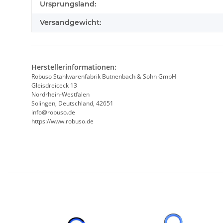
Produkteigenschaft
Wert
Ursprungsland:
Versandgewicht:
Herstellerinformationen:
Robuso Stahlwarenfabrik Butnenbach & Sohn GmbH
Gleisdreiceck 13
Nordrhein-Westfalen
Solingen, Deutschland, 42651
info@robuso.de
https://www.robuso.de