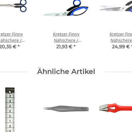
retzer Finny
Kretzer Finny
Kretzer Fin
ähschere /
Nähschere /
Nähschere
schere (7") 18 cm
Leichtschere (72020) 8"
Leichtschere (
20,35 €
*
21,93 €
*
24,99 €
(20 cm)
9,5" (24 c
Ähnliche Artikel