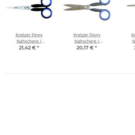
Kretzer Finny
Kretzer Finny
K
Nähschere /
Nähschere /
N
Handarbeitsschere
Handarbeitsschere
Leicht
21,42 €
*
20,17 €
*
(70213) 5" (13 cm)
(72015) 6" (15 cm)