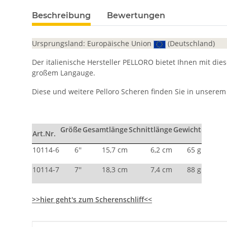
Beschreibung
Bewertungen
Ursprungsland: Europäische Union
(Deutschland)
Der italienische Hersteller PELLORO bietet Ihnen mit die
großem Langauge.
Diese und weitere Pelloro Scheren finden Sie in unser
Größe
Gesamtlänge
Schnittlänge
Gewicht
Art.Nr.
10114-6
6''
15,7 cm
6,2 cm
65 g
10114-7
7''
18,3 cm
7,4 cm
88 g
>>hier geht's zum Scherenschliff<<