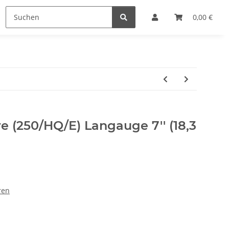
Lupen
Markieren
Sonstiges
0,00 €
SALE %
e (250/HQ/E) Langauge 7'' (18,3
ren