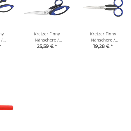
ny
Kretzer Finny
Kretzer Finny
 /
Nähschere /
Nähschere /
72024)
Leichtschere (72025)
Leichtschere (772013)
*
25,59 €
*
19,28 €
*
m)
10" (25 cm)
13 cm (5'')