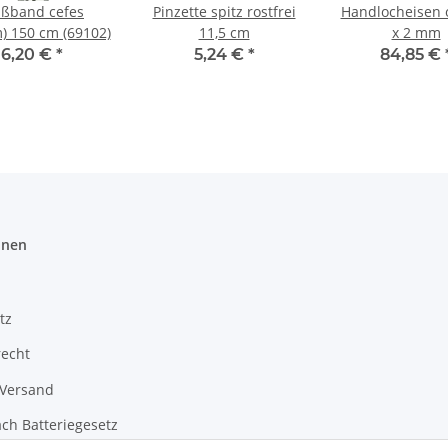
ßband cefes
Pinzette spitz rostfrei
Handlocheisen 
) 150 cm (69102)
11,5 cm
x 2 mm
6,20 €
*
5,24 €
*
84,85 €
onen
tz
recht
 Versand
ch Batteriegesetz