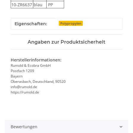
10-ZR6637
blau
PP
Produkteigenschaft
Wert
Eigenschaften:
Polypropylen
Angaben zur Produktsicherheit
Herstellerinformationen:
Rumold & Ecobra GmbH
Postfach 1209
Bayern
Oberasbach, Deutschland, 90520
info@rumold.de
https://rumold.de
Bewertungen