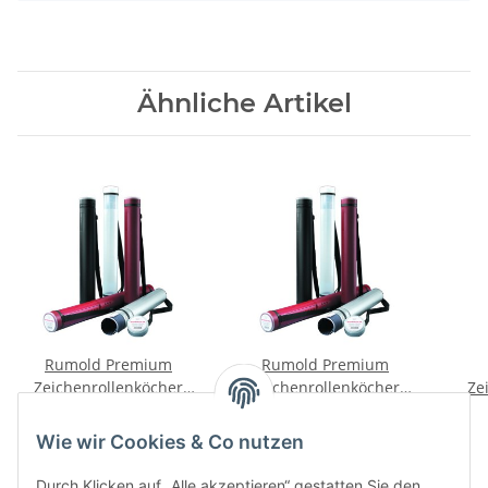
Ähnliche Artikel
Rumold Premium
Rumold Premium
Zeichenrollenköcher
Zeichenrollenköcher
Ze
transparent/weiß
silber
20,97 €
*
20,97 €
*
Wie wir Cookies & Co nutzen
Durch Klicken auf „Alle akzeptieren“ gestatten Sie den