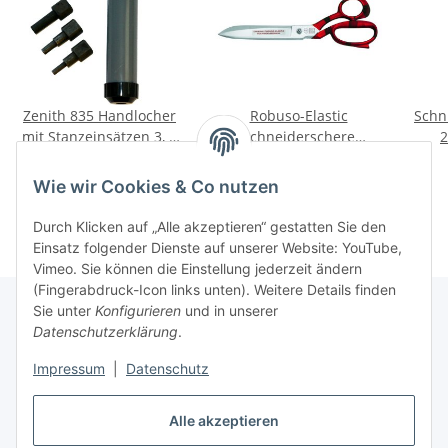
Zenith 835 Handlocher
Robuso-Elastic
Schn
mit Stanzeinsätzen 3, 4
Schneiderschere
2
und 5,5 mm
verzahnt (1053/CR) 9"
38,35 €
*
129,57 €
*
(23,5 cm)
Wie wir Cookies & Co nutzen
Durch Klicken auf „Alle akzeptieren“ gestatten Sie den
Einsatz folgender Dienste auf unserer Website: YouTube,
Vimeo. Sie können die Einstellung jederzeit ändern
(Fingerabdruck-Icon links unten). Weitere Details finden
Sie unter
Konfigurieren
und in unserer
Datenschutzerklärung
.
Über uns
Impressum
|
Datenschutz
Informationen
Alle akzeptieren