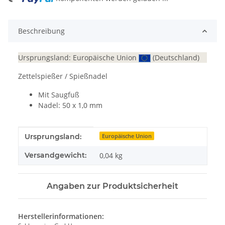
ing...
Beschreibung
Ursprungsland: Europäische Union
(Deutschland)
Zettelspießer / Spießnadel
Mit Saugfuß
Nadel: 50 x 1,0 mm
Produkteigenschaft
Wert
Ursprungsland:
Europäische Union
Versandgewicht:
0,04 kg
Angaben zur Produktsicherheit
Herstellerinformationen: