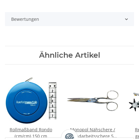
Bewertungen
Ähnliche Artikel
Rollmaßband Rondo
Monopol Nähschere /
R
(cm/cm) 150 cm
Handarbeitsschere 5"
g