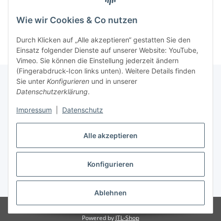
(13 cm) mit spitzen
5,09 €
*
23,40 €
*
Blättern
Wie wir Cookies & Co nutzen
Durch Klicken auf „Alle akzeptieren“ gestatten Sie den
Einsatz folgender Dienste auf unserer Website: YouTube,
Vimeo. Sie können die Einstellung jederzeit ändern
(Fingerabdruck-Icon links unten). Weitere Details finden
Sie unter
Konfigurieren
und in unserer
Datenschutzerklärung
.
Über uns
Impressum
|
Datenschutz
Informationen
Alle akzeptieren
Konfigurieren
Vertrag widerrufen
* Alle Preise inkl. gesetzlicher USt., zzgl.
Versand
Ablehnen
© Schlemming GmbH
Powered by
JTL-Shop