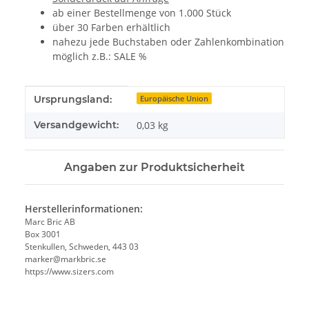
ab einer Bestellmenge von 1.000 Stück
über 30 Farben erhältlich
nahezu jede Buchstaben oder Zahlenkombination
möglich z.B.: SALE %
Produkteigenschaft
Wert
Ursprungsland:
Europäische Union
Versandgewicht:
0,03 kg
Angaben zur Produktsicherheit
Herstellerinformationen:
Marc Bric AB
Box 3001
Stenkullen, Schweden, 443 03
marker@markbric.se
https://www.sizers.com