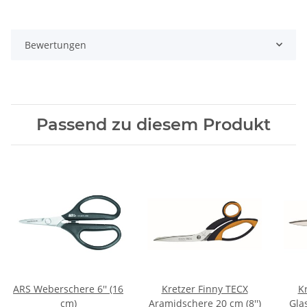
Bewertungen
Passend zu diesem Produkt
ARS Weberschere 6'' (16
Kretzer Finny TECX
K
cm)
Aramidschere 20 cm (8'')
Gla