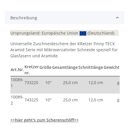
Beschreibung
Ursprungsland: Europäische Union
(Deutschland)
Universelle Zuschneideschere der KRetzer Finny TECX
Aramid Serie mit Mikroverzahnter Schneide speziell für
Glasfasern und Aramide.
Kretzer
Größe
Gesamtlänge
Schnittlänge
Gewicht
Art.Nr.
nr.
10089-
733225
10''
25,0 cm
12,0 cm
g
1
10089-
743225
10''
25,0 cm
12,0 cm
g
2
>>hier geht's zum Scherenschliff<<