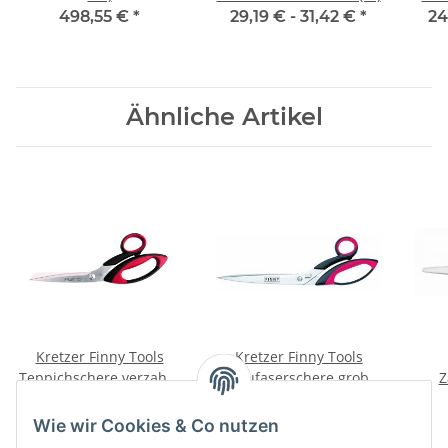
498,55 €
*
29,19 € -
31,42 €
*
24
Ähnliche Artikel
Kretzer Finny Tools
Kretzer Finny Tools
Teppichschere verzahnt
Raufaserschere grob
Z
25,0 cm (713325) (10")
verzahnt 25,0 cm
42,76 €
*
29,01 €
*
(719325) (10'')
Wie wir Cookies & Co nutzen