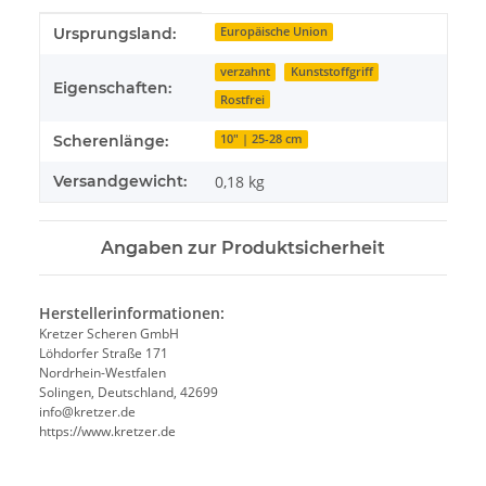
Produkteigenschaft
Wert
Ursprungsland:
Europäische Union
verzahnt
Kunststoffgriff
Eigenschaften:
Rostfrei
Scherenlänge:
10" | 25-28 cm
Versandgewicht:
0,18 kg
Angaben zur Produktsicherheit
Herstellerinformationen:
Kretzer Scheren GmbH
Löhdorfer Straße 171
Nordrhein-Westfalen
Solingen, Deutschland, 42699
info@kretzer.de
https://www.kretzer.de