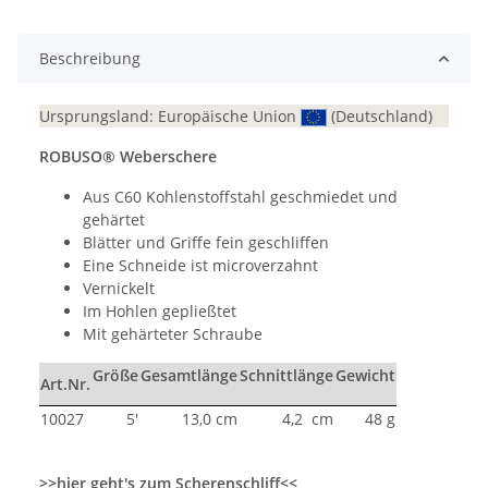
Loading...
Beschreibung
Ursprungsland: Europäische Union
(Deutschland)
ROBUSO® Weberschere
Aus C60 Kohlenstoffstahl geschmiedet und
gehärtet
Blätter und Griffe fein geschliffen
Eine Schneide ist microverzahnt
Vernickelt
Im Hohlen gepließtet
Mit gehärteter Schraube
Größe
Gesamtlänge
Schnittlänge
Gewicht
Art.Nr.
10027
5'
13,0 cm
4,2 cm
48 g
>>hier geht's zum Scherenschliff<<