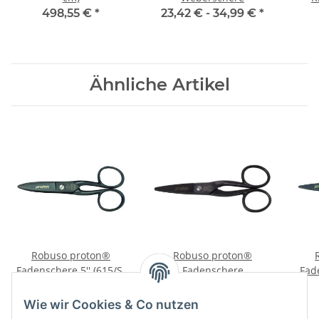
Web
498,55 €
*
23,42 € -
34,99 €
*
Ähnliche Artikel
Robuso proton®
Robuso proton®
Fadenschere 5'' (615/S)
Fadenschere
Fade
(13 cm)
abgerundete Spitze 5''
115,58 €
*
99,60 €
*
(322) (13,3 cm)
Wie wir Cookies & Co nutzen