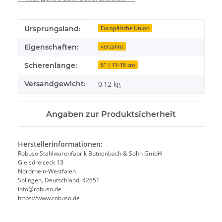
Produkteigenschaft
Wert
Ursprungsland:
Europäische Union
Eigenschaften:
verzahnt
Scherenlänge:
5" | 11-15 cm
Versandgewicht:
0,12 kg
Angaben zur Produktsicherheit
Herstellerinformationen:
Robuso Stahlwarenfabrik Butnenbach & Sohn GmbH
Gleisdreiceck 13
Nordrhein-Westfalen
Solingen, Deutschland, 42651
info@robuso.de
https://www.robuso.de