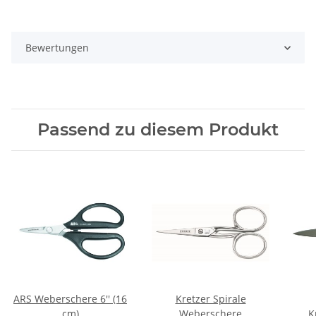
Bewertungen
Passend zu diesem Produkt
ARS Weberschere 6'' (16
Kretzer Spirale
cm)
Weberschere
K