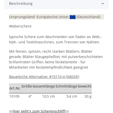
Beschreibung
Ursprungsland: Europäische Union
(Deutschland)
Weberschere
typische Schere zum Abschneiden von Fäden an Web-,
Näh- und Textilmaschinen, zum Trennen von Nähten.
Mit feinen, spitzen, recht starken Blättern, Blätter
gerade, Blätter blaugepließtet, mit pulverbeschichteten
brillantroten Griffen, keine Nickelanteile - für
Mitarbeiter mit Nickelempfindlichkeit geeignet
Baugleiche Alternative: #10110-4 (0403/E)
Größe
Gesamtlänge
Schnittlänge
Gewicht
Art.Nr.
10109
4"
10,5 cm
3,4 cm
30 g
>>hier geht's zum Scherenschliff<<