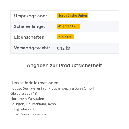
Produkteigenschaft
Wert
Ursprungsland:
Europäische Union
Scherenlänge:
4" | 10-11 cm
Eigenschaften:
nickelfrei
Versandgewicht:
0,12 kg
Angaben zur Produktsicherheit
Herstellerinformationen:
Robuso Stahlwarenfabrik Butnenbach & Sohn GmbH
Gleisdreiceck 13
Nordrhein-Westfalen
Solingen, Deutschland, 42651
info@robuso.de
https://www.robuso.de