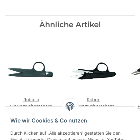
Ähnliche Artikel
Robuso
Robur
Einringweberschere
Einringweberschere
F
tefloniert (258/TFL) 4,5''
(2037/R) 4,5" gebogen
geb
55,28 €
*
25,80 €
*
gerade
Wie wir Cookies & Co nutzen
Durch Klicken auf „Alle akzeptieren“ gestatten Sie den
Einsatz folgender Dienste auf unserer Website: YouTube,