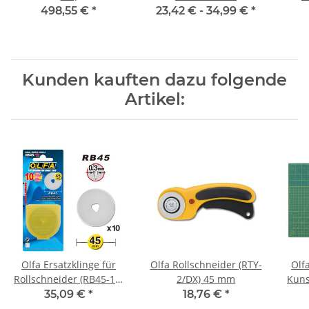
Web
498,55 €
*
23,42 € -
34,99 €
*
Kunden kauften dazu folgende
Artikel:
Olfa Ersatzklinge für
Olfa Rollschneider (RTY-
Olf
Rollschneider (RB45-10)
2/DX) 45 mm
Kuns
45 mm (10 Stück)
60
35,09 €
*
18,76 €
*