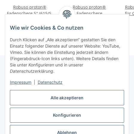
Robuso proton®
Robuso proton®
Rob
Fadenschere 5'' (615/S)
Fadenschere
für 
(13 cm)
abgerundete Spitze 5''
(10
115,58 €
*
99,60 €
*
(322) (13,3 cm)
Wie wir Cookies & Co nutzen
Durch Klicken auf „Alle akzeptieren“ gestatten Sie den
Einsatz folgender Dienste auf unserer Website: YouTube,
Vimeo. Sie können die Einstellung jederzeit ändern
(Fingerabdruck-Icon links unten). Weitere Details finden
Sie unter
Konfigurieren
und in unserer
Datenschutzerklärung
.
Über uns
Impressum
|
Datenschutz
Informationen
Alle akzeptieren
Konfigurieren
Vertrag widerrufen
* Alle Preise inkl. gesetzlicher USt., zzgl.
Versand
Ablehnen