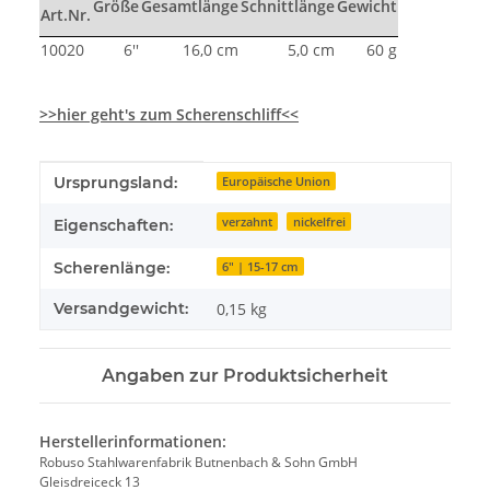
Größe
Gesamtlänge
Schnittlänge
Gewicht
Art.Nr.
10020
6''
16,0 cm
5,0 cm
60 g
>>hier geht's zum Scherenschliff<<
Produkteigenschaft
Wert
Ursprungsland:
Europäische Union
verzahnt
nickelfrei
Eigenschaften:
Scherenlänge:
6" | 15-17 cm
Versandgewicht:
0,15 kg
Angaben zur Produktsicherheit
Herstellerinformationen:
Robuso Stahlwarenfabrik Butnenbach & Sohn GmbH
Gleisdreiceck 13