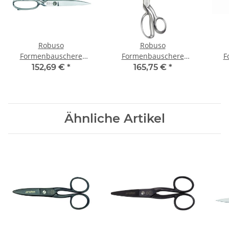
Robuso
Robuso
Formenbauschere
Formenbauschere
F
verchromt (1026/2/B-CR)
verchromt (1026/4/C-CR)
verc
152,69 €
*
165,75 €
*
8'' (21 cm)
8" (21 cm)
Ähnliche Artikel