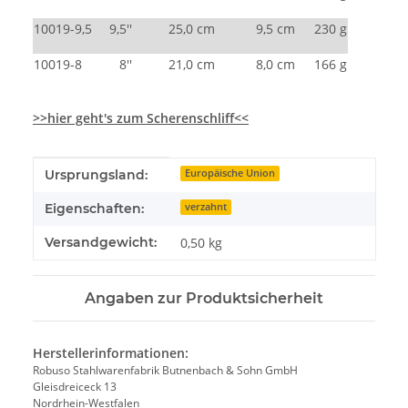
10019-9,5
9,5''
25,0 cm
9,5 cm
230 g
10019-8
8''
21,0 cm
8,0 cm
166 g
>>hier geht's zum Scherenschliff<<
Produkteigenschaft
Wert
Ursprungsland:
Europäische Union
Eigenschaften:
verzahnt
Versandgewicht:
0,50 kg
Angaben zur Produktsicherheit
Herstellerinformationen:
Robuso Stahlwarenfabrik Butnenbach & Sohn GmbH
Gleisdreiceck 13
Nordrhein-Westfalen