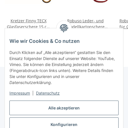
Kretzer Finny TECX
Robuso Leder- und
Rob
Glasfaserschere 15 cm
Modellkartonschere
für 
(6'')
7,75" (1073/D) (20 cm)
(10
24,81 € -
27,58 €
*
93,90 €
*
Wie wir Cookies & Co nutzen
Durch Klicken auf „Alle akzeptieren“ gestatten Sie den
Einsatz folgender Dienste auf unserer Website: YouTube,
Vimeo. Sie können die Einstellung jederzeit ändern
(Fingerabdruck-Icon links unten). Weitere Details finden
Sie unter
Konfigurieren
und in unserer
Datenschutzerklärung
.
Über uns
Impressum
|
Datenschutz
Informationen
Alle akzeptieren
Konfigurieren
Vertrag widerrufen