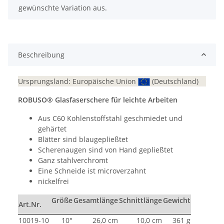
gewünschte Variation aus.
Beschreibung
Ursprungsland: Europäische Union
(Deutschland)
ROBUSO® Glasfaserschere für leichte Arbeiten
Aus C60 Kohlenstoffstahl geschmiedet und
gehärtet
Blätter sind blaugepließtet
Scherenaugen sind von Hand gepließtet
Ganz stahlverchromt
Eine Schneide ist microverzahnt
nickelfrei
Größe
Gesamtlänge
Schnittlänge
Gewicht
Art.Nr.
10019-10
10''
26,0 cm
10,0 cm
361 g